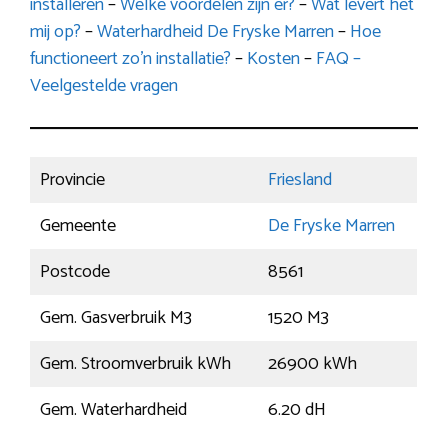
installeren
–
Welke voordelen zijn er?
–
Wat levert het
mij op?
–
Waterhardheid De Fryske Marren
–
Hoe
functioneert zo’n installatie?
–
Kosten
–
FAQ –
Veelgestelde vragen
Provincie
Friesland
Gemeente
De Fryske Marren
Postcode
8561
Gem. Gasverbruik M3
1520 M3
Gem. Stroomverbruik kWh
26900 kWh
Gem. Waterhardheid
6.20 dH