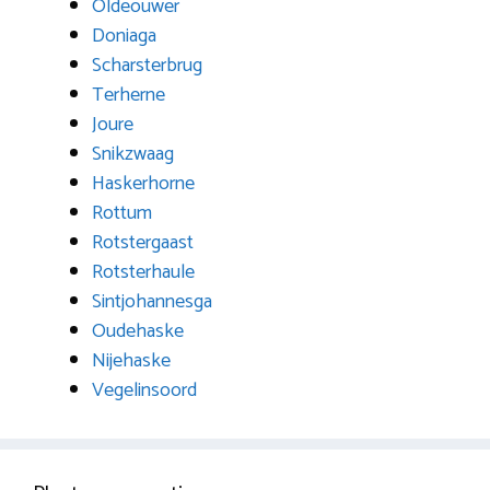
Oldeouwer
Doniaga
Scharsterbrug
Terherne
Joure
Snikzwaag
Haskerhorne
Rottum
Rotstergaast
Rotsterhaule
Sintjohannesga
Oudehaske
Nijehaske
Vegelinsoord