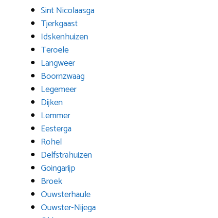
Sint Nicolaasga
Tjerkgaast
Idskenhuizen
Teroele
Langweer
Boornzwaag
Legemeer
Dijken
Lemmer
Eesterga
Rohel
Delfstrahuizen
Goingarijp
Broek
Ouwsterhaule
Ouwster-Nijega