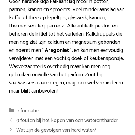
Geen hardnekkige kalkaanslag meer in potten,
pannen, kranen en sproeiers. Veel minder aanslag van
koffie of thee op lepeltjes, glaswerk, kannen,
thermossen, koppen enz. Alle antikalk producten
behoren definitief tot het verleden. Kalkdruppels die
men nog ziet, zijn calcium en magnesium gebonden
en noemt men
“Aragoniet”
, en kan men eenvoudig
verwijderen met een vochtig doek of keukensponsje.
Wasverzachter is overbodig maar kan men nog
gebruiken omwille van het parfum. Zout bij
vaatwassers daarentegen, mag men wel verminderen
maar blijft aanbevolen!
Categorieën
Informatie
Berichtnavigatie
9 fouten bij het kopen van een waterontharder
Wat zijn de gevolgen van hard water?