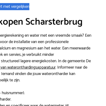
rt met vergelijken
kopen Scharsterbrug
 energierekening en water met een vreemde smaak? Een
or de installatie van een professionele
calcium en magnesium aan het water. Een meerwaarde
 en servies, je verbruikt minder
structureel lagere energiekosten. In de gemeente De
s van wateronthardingsapparatuur
. Informeer naar de
rs. Iemand vinden die jouw waterontharder kan
lijk te zijn.
+ huisnummer).
harder.
en en specificeer waar de watermeter zit.