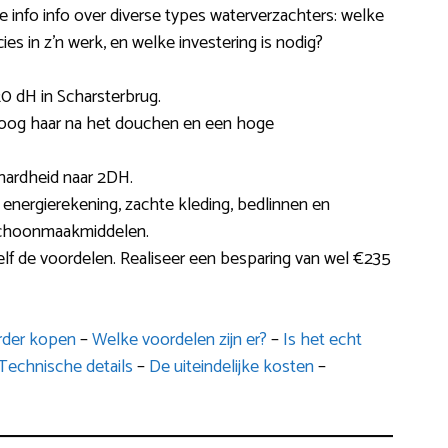
ge info info over diverse types waterverzachters: welke
ies in z’n werk, en welke investering is nodig?
0 dH in Scharsterbrug.
droog haar na het douchen en een hoge
hardheid naar 2DH.
energierekening, zachte kleding, bedlinnen en
schoonmaakmiddelen.
elf de voordelen. Realiseer een besparing van wel €235
arder kopen
–
Welke voordelen zijn er?
–
Is het echt
Technische details
–
De uiteindelijke kosten
–