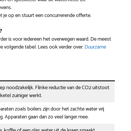
evens.
 je op en stuurt een concurrerende offerte.
?
der is voor iedereen het overwegen waard. De meest
 volgende tabel. Lees ook verder over:
Duurzame
eep noodzakelijk. Flinke reductie van de CO2 uitstoot
ketel zuiniger werkt.
araten zoals boilers zijn door het zachte water vrij
g. Apparaten gaan dan zo veel langer mee.
, koffie of een glas water uit de kraan smaakt