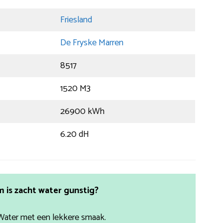
Friesland
De Fryske Marren
8517
1520 M3
26900 kWh
6.20 dH
is zacht water gunstig?
Water met een lekkere smaak.