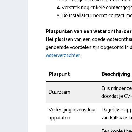
Verstrek nog enkele contactgeg
De installateur neemt contact met
Pluspunten van een waterontharder
Het plaatsen van een goede wateronthar
genoemde voordelen zijn opgesomd in de
waterverzachter
.
Pluspunt
Beschrijving
Er is minder z
Duurzaam
doordat je CV-
Verlenging levensduur
Dagelijkse app
apparaten
van kalkaansla
Een kopje thee