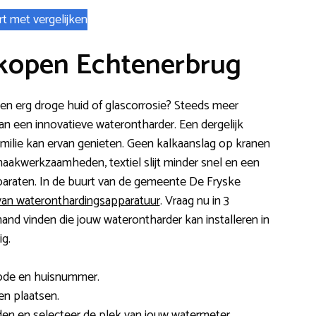
rt met vergelijken
kopen Echtenerbrug
s een erg droge huid of glascorrosie? Steeds meer
van een innovatieve waterontharder. Een dergelijk
 familie kan ervan genieten. Geen kalkaanslag op kranen
kwerkzaamheden, textiel slijt minder snel en een
paraten. In de buurt van de gemeente De Fryske
 van wateronthardingsapparatuur
. Vraag nu in 3
nd vinden die jouw waterontharder kan installeren in
g.
code en huisnummer.
ten plaatsen.
en en selecteer de plek van jouw watermeter.