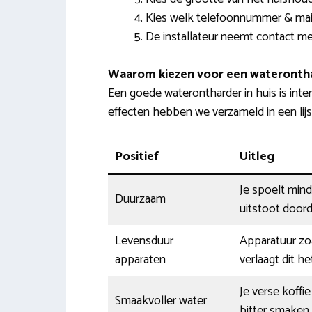
Kies welk telefoonnummer & mail
De installateur neemt contact met
Waarom kiezen voor een wateronth
Een goede waterontharder in huis is inte
effecten hebben we verzameld in een lijs
Positief
Uitleg
Je spoelt min
Duurzaam
uitstoot doord
Levensduur
Apparatuur zoa
apparaten
verlaagt dit he
Je verse koffi
Smaakvoller water
bitter smaken.