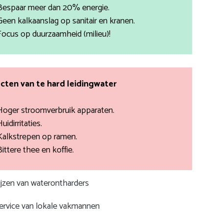
Bespaar meer dan 20% energie.
Geen kalkaanslag op sanitair en kranen.
Focus op duurzaamheid (milieu)!
cten van te hard leidingwater
Hoger stroomverbruik apparaten.
uidirritaties.
Kalkstrepen op ramen.
Bittere thee en koffie.
rijzen van waterontharders
service van lokale vakmannen