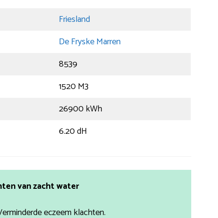
Friesland
De Fryske Marren
8539
1520 M3
26900 kWh
6.20 dH
ten van zacht water
Verminderde eczeem klachten.