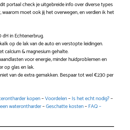
it portaal check je uitgebreide info over diverse types
, waarom moet ook jij het overwegen, en verdien ik het
 dH in Echtenerbrug.
 kalk op de lak van de auto en verstopte leidingen.
et calcium & magnesium gehalte.
 maandlasten voor energie, minder huidproblemen en
r op glas en lak.
eniet van de extra gemakken. Bespaar tot wel €230 per
terontharder kopen
–
Voordelen
–
Is het echt nodig?
–
 een waterontharder
–
Geschatte kosten
–
FAQ –