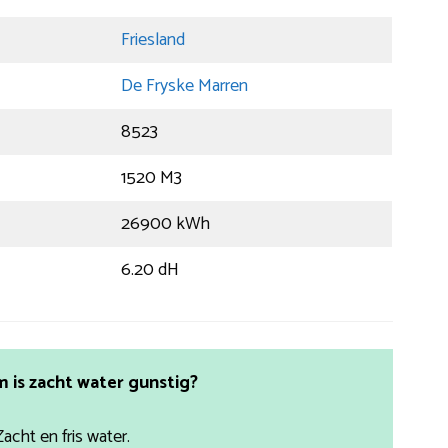
Friesland
De Fryske Marren
8523
1520 M3
26900 kWh
6.20 dH
is zacht water gunstig?
Zacht en fris water.