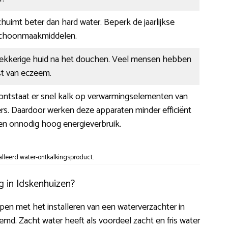
huimt beter dan hard water. Beperk de jaarlijkse
schoonmaakmiddelen.
rekkerige huid na het douchen. Veel mensen hebben
st van eczeem.
 ontstaat er snel kalk op verwarmingselementen van
ers. Daardoor werken deze apparaten minder efficiënt
en onnodig hoog energieverbruik.
alleerd water-ontkalkingsproduct.
g in Idskenhuizen?
lpen met het installeren van een waterverzachter in
emd. Zacht water heeft als voordeel zacht en fris water