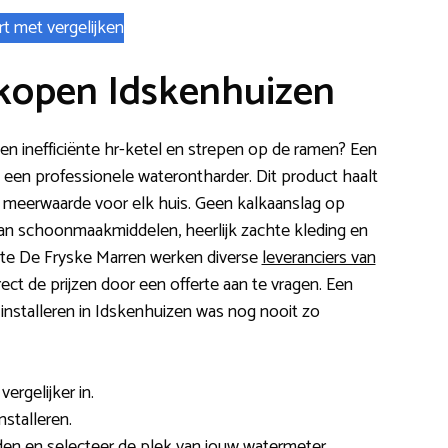
rt met vergelijken
kopen Idskenhuizen
 een inefficiënte hr-ketel en strepen op de ramen? Een
 een professionele waterontharder. Dit product haalt
n meerwaarde voor elk huis. Geen kalkaanslag op
an schoonmaakmiddelen, heerlijk zachte kleding en
nte De Fryske Marren werken diverse
leveranciers van
irect de prijzen door een offerte aan te vragen. Een
nstalleren in Idskenhuizen was nog nooit zo
ergelijker in.
nstalleren.
en en selecteer de plek van jouw watermeter.