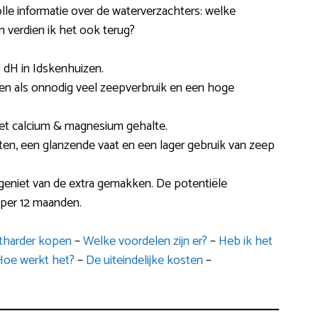
olle informatie over de waterverzachters: welke
en verdien ik het ook terug?
dH in Idskenhuizen.
llen als onnodig veel zeepverbruik en een hoge
et calcium & magnesium gehalte.
ten, een glanzende vaat en een lager gebruik van zeep
geniet van de extra gemakken. De potentiële
 per 12 maanden.
ntharder kopen
–
Welke voordelen zijn er?
–
Heb ik het
Hoe werkt het?
–
De uiteindelijke kosten
–