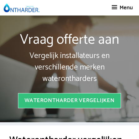
Spring
Menu
naar
inhoud
Vraag offerte aan
Vergelijk installateurs en
verschillende merken
waterontharders
WATERONTHARDER VERGELIJKEN