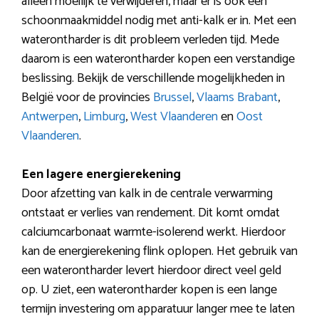
alleen moeilijk te verwijderen, maar er is ook een
schoonmaakmiddel nodig met anti-kalk er in. Met een
waterontharder is dit probleem verleden tijd. Mede
daarom is een waterontharder kopen een verstandige
beslissing. Bekijk de verschillende mogelijkheden in
België voor de provincies
Brussel
,
Vlaams Brabant
,
Antwerpen
,
Limburg
,
West Vlaanderen
en
Oost
Vlaanderen
.
Een lagere energierekening
Door afzetting van kalk in de centrale verwarming
ontstaat er verlies van rendement. Dit komt omdat
calciumcarbonaat warmte-isolerend werkt. Hierdoor
kan de energierekening flink oplopen. Het gebruik van
een waterontharder levert hierdoor direct veel geld
op. U ziet, een waterontharder kopen is een lange
termijn investering om apparatuur langer mee te laten