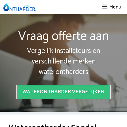
Spring
Menu
naar
inhoud
Vraag offerte aan
Vergelijk installateurs en
verschillende merken
waterontharders
WATERONTHARDER VERGELIJKEN