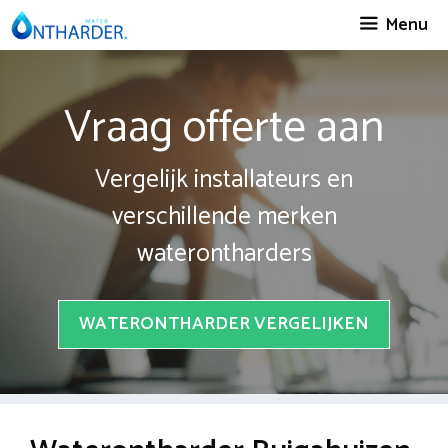
Spring
Menu
naar
inhoud
Vraag offerte aan
Vergelijk installateurs en
verschillende merken
waterontharders
WATERONTHARDER VERGELIJKEN