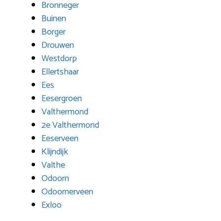
Bronneger
Buinen
Borger
Drouwen
Westdorp
Ellertshaar
Ees
Eesergroen
Valthermond
2e Valthermond
Eeserveen
Klijndijk
Valthe
Odoorn
Odoornerveen
Exloo