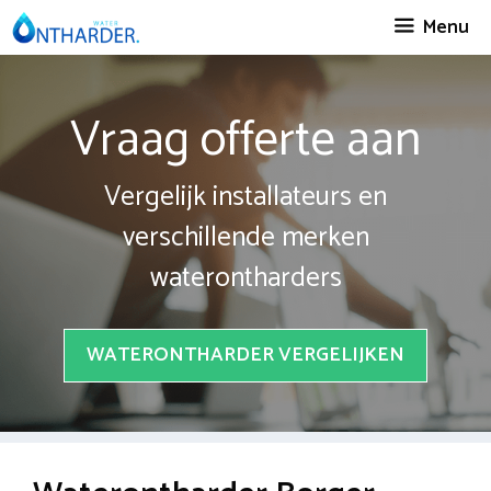
Spring
Menu
naar
inhoud
Vraag offerte aan
Vergelijk installateurs en
verschillende merken
waterontharders
WATERONTHARDER VERGELIJKEN