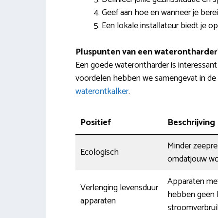
Geef aan hoe en wanneer je berei
Een lokale installateur biedt je o
Pluspunten van een waterontharder
Een goede waterontharder is interessan
voordelen hebben we samengevat in de t
waterontkalker
.
Positief
Beschrijving
Minder zeepres
Ecologisch
omdatjouw won
Apparaten met
Verlenging levensduur
hebben geen l
apparaten
stroomverbruik