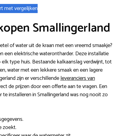
rt met vergelijken
kopen Smallingerland
-ketel of water uit de kraan met een vreemd smaakje?
 een elektrische waterontharder. Deze installatie
p elk type huis. Bestaande kalkaanslag verdwijnt, tot
n, water met een lekkere smaak en een lagere
erland zijn er verschillende
leveranciers van
irect de prijzen door een offerte aan te vragen. Een
 te installeren in Smallingerland was nog nooit zo
esgegevens.
e zoekt.
specificeer waar de watermeter zit.