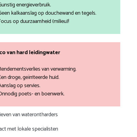
Gunstig energieverbruik.
Geen kalkaanslag op douchewand en tegels.
Focus op duurzaamheid (milieu)!
ico van hard leidingwater
Rendementsverlies van verwarming.
Een droge, geïrriteerde huid.
Aanslag op servies.
Onnodig poets- en boenwerk.
rieven van waterontharders
ct met lokale specialisten