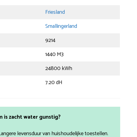
Friesland
Smallingerland
9214
1440 M3
24800 kWh
7.20 dH
is zacht water gunstig?
Langere levensduur van huishoudelijke toestellen.