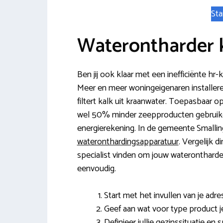
Sta
Waterontharder 
Ben jij ook klaar met een inefficiënte hr
Meer en meer woningeigenaren installeren
filtert kalk uit kraanwater. Toepasbaar o
wel 50% minder zeepproducten gebruike
energierekening. In de gemeente Smalling
wateronthardingsapparatuur
. Vergelijk d
specialist vinden om jouw waterontharder
eenvoudig.
Start met het invullen van je adr
Geef aan wat voor type product j
Definieer jullie gezinssituatie en 