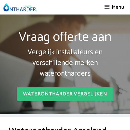
Spring
Menu
naar
inhoud
Vraag offerte aan
Vergelijk installateurs en
verschillende merken
waterontharders
WATERONTHARDER VERGELIJKEN