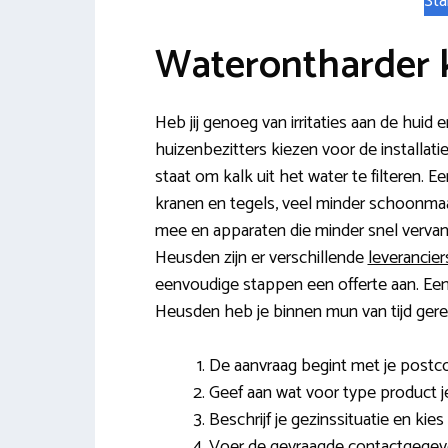
Sta
Waterontharder
Heb jij genoeg van irritaties aan de hui
huizenbezitters kiezen voor de installati
staat om kalk uit het water te filteren. 
kranen en tegels, veel minder schoonmaa
mee en apparaten die minder snel verv
Heusden zijn er verschillende
leverancie
eenvoudige stappen een offerte aan. Een
Heusden heb je binnen mun van tijd gere
De aanvraag begint met je post
Geef aan wat voor type product j
Beschrijf je gezinssituatie en ki
Voer de gevraagde contactgegeve