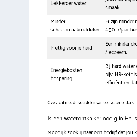
Lekkerder water
smaak.
Minder
Er zijn minder
schoonmaakmiddelen
€50 p/jaar b
Een minder dro
Prettig voor je huid
/ eczeem.
Bij hard water
Energiekosten
bijv. HR-kete
besparing
efficiënt en d
Overzicht met de voordelen van een water-ontkalkin
Is een waterontkalker nodig in Heu
Mogelijk zoek jij naar een bedrijf dat jo