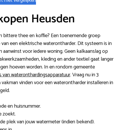
rt met vergelijken
 kopen Heusden
d en bittere thee en koffie? Een toenemende groep
e van een elektrische waterontharder. Dit systeem is in
Een aanwinst voor iedere woning. Geen kalkaanslag op
kwerkzaamheden, kleding en ander textiel gaat langer
angen hoeven worden. In en rondom gemeente
rs van wateronthardingsapparatuur
. Vraag nu in 3
 vakman vinden voor een waterontharder installeren in
geld.
code en huisnummer.
e zoekt.
es de plek van jouw watermeter (indien bekend).
ns in.