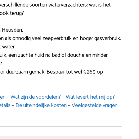
 verschillende soorten waterverzachters: wat is het
 ook terug?
n Heusden.
n als onnodig veel zeepverbruik en hoger gasverbruik.
 water.
ruik, een zachte huid na bad of douche en minder
n.
voor duurzaam gemak. Bespaar tot wel €265 op
pen
–
Wat zijn de voordelen?
–
Wat levert het mij op?
–
tails
–
De uiteindelijke kosten
–
Veelgestelde vragen