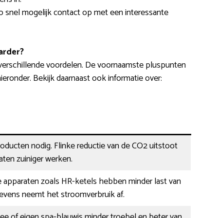
o snel mogelijk contact op met een interessante
arder?
 verschillende voordelen. De voornaamste pluspunten
 hieronder. Bekijk daarnaast ook informatie over:
ducten nodig. Flinke reductie van de CO2 uitstoot
ten zuiniger werken.
e apparaten zoals HR-ketels hebben minder last van
Tevens neemt het stroomverbruik af.
hee of eigen spa-blauwis minder troebel en beter van