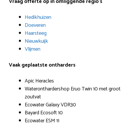
Vraag offerte op in omliggende regio’s
Hedikhuizen
Doeveren
Haarsteeg
Nieuwkuijk
Vlijmen
Vaak geplaatste ontharders
Apic Heracles
Wateronthardershop Eruo Twin 10 met groot
zoutvat
Ecowater Galaxy VDR30
Bayard Ecosoft 10
Ecowater ESM 11