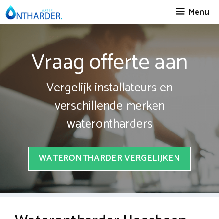
Spring
Menu
naar
inhoud
Vraag offerte aan
Vergelijk installateurs en
verschillende merken
waterontharders
WATERONTHARDER VERGELIJKEN