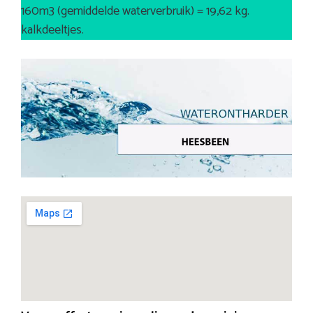
160m3 (gemiddelde waterverbruik) = 19,62 kg.
kalkdeeltjes.