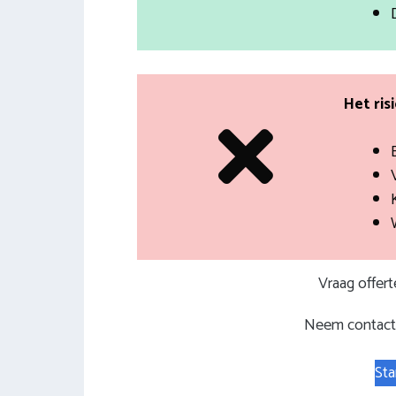
Het ris
Vraag offer
Neem contact 
Sta