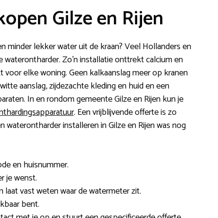
open Gilze en Rijen
n en minder lekker water uit de kraan? Veel Hollanders en
 waterontharder. Zo’n installatie onttrekt calcium en
kt voor elke woning. Geen kalkaanslag meer op kranen
itte aanslag, zijdezachte kleding en huid en een
paraten. In en rondom gemeente Gilze en Rijen kun je
onthardingsapparatuur
. Een vrijblijvende offerte is zo
waterontharder installeren in Gilze en Rijen was nog
code en huisnummer.
r je wenst.
 laat vast weten waar de watermeter zit.
kbaar bent.
tact met je op en stuurt een gespecificeerde offerte.