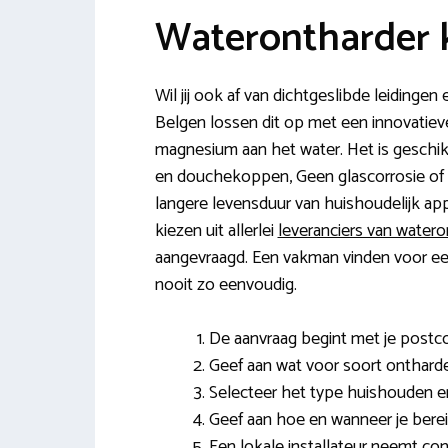
Waterontharder k
Wil jij ook af van dichtgeslibde leidinge
Belgen lossen dit op met een innovatieve
magnesium aan het water. Het is geschi
en douchekoppen, Geen glascorrosie of w
langere levensduur van huishoudelijk ap
kiezen uit allerlei
leveranciers van water
aangevraagd. Een vakman vinden voor een 
nooit zo eenvoudig.
De aanvraag begint met je post
Geef aan wat voor soort ontharde
Selecteer het type huishouden en
Geef aan hoe en wanneer je berei
Een lokale installateur neemt con