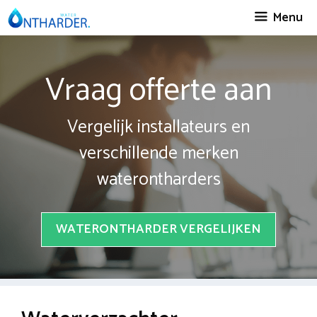
Spring
Menu
naar
inhoud
Vraag offerte aan
Vergelijk installateurs en
verschillende merken
waterontharders
WATERONTHARDER VERGELIJKEN