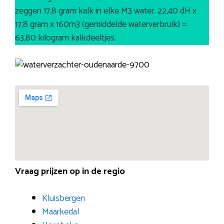
zeggen 17,8 gram kalk in elke M3 water. 22,40 dH x
17,8 gram x 160m3 (gemiddelde waterverbruik) =
63,80 kilogram kalkdeeltjes.
Vraag prijzen op in de regio
Kluisbergen
Maarkedal