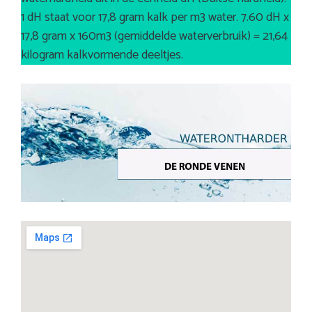
1 dH staat voor 17,8 gram kalk per m3 water. 7.60 dH x
17,8 gram x 160m3 (gemiddelde waterverbruik) = 21,64
kilogram kalkvormende deeltjes.