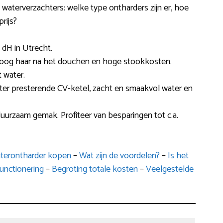
 waterverzachters: welke type ontharders zijn er, hoe
prijs?
dH in Utrecht.
 droog haar na het douchen en hoge stookkosten.
 water.
eter presterende CV-ketel, zacht en smaakvol water en
duurzaam gemak. Profiteer van besparingen tot c.a.
aterontharder kopen
–
Wat zijn de voordelen?
–
Is het
unctionering
–
Begroting totale kosten
–
Veelgestelde