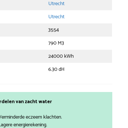
Utrecht
Utrecht
3554
790 M3
24000 kWh
6.30 dH
rdelen van zacht water
Verminderde eczeem klachten.
Lagere energierekening.