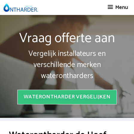
Spring
Menu
naar
inhoud
Vraag offerte aan
Vergelijk installateurs en
verschillende merken
waterontharders
WATERONTHARDER VERGELIJKEN