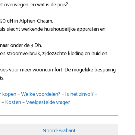
het overwegen, en wat is de prijs?
.50 dH in Alphen-Chaam.
zoals slecht werkende huishoudelijke apparaten en
 naar onder de 3 Dh.
 en stroomverbruik, zijdezachte kleding en huid en
.
 kies voor meer wooncomfort. De mogelijke besparing
is.
er kopen
–
Welke voordelen?
–
Is het zinvol?
–
g
–
Kosten
–
Veelgestelde vragen
Noord-Brabant