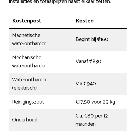
installaties en totaalprijzen naast elkaar zetten.
Kostenpost
Kosten
Magnetische
Begint bij €160
waterontharder
Mechanische
Vanaf €830
waterontharder
Waterontharder
V.a €940
(elektrisch)
Reinigingszout
€17,50 voor 25 kg
C.a. €80 per 12
Onderhoud
maanden