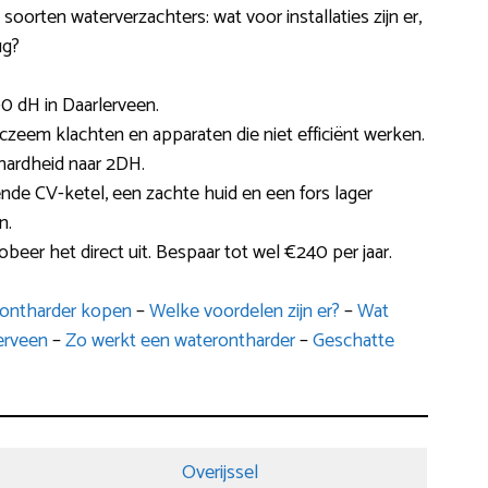
e soorten waterverzachters: wat voor installaties zijn er,
ug?
0 dH in Daarlerveen.
czeem klachten en apparaten die niet efficiënt werken.
hardheid naar 2DH.
nde CV-ketel, een zachte huid en een fors lager
n.
obeer het direct uit. Bespaar tot wel €240 per jaar.
erontharder kopen
–
Welke voordelen zijn er?
–
Wat
erveen
–
Zo werkt een waterontharder
–
Geschatte
Overijssel