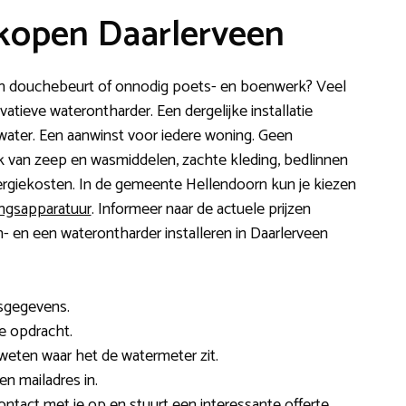
kopen Daarlerveen
een douchebeurt of onnodig poets- en boenwerk? Veel
atieve waterontharder. Een dergelijke installatie
ater. Een aanwinst voor iedere woning. Geen
ik van zeep en wasmiddelen, zachte kleding, bedlinnen
ergiekosten. In de gemeente Hellendoorn kun je kiezen
ingsapparatuur
. Informeer naar de actuele prijzen
n- en een waterontharder installeren in Daarlerveen
esgegevens.
e opdracht.
t weten waar het de watermeter zit.
n mailadres in.
ntact met je op en stuurt een interessante offerte.