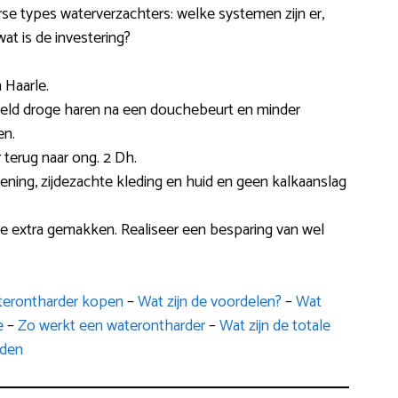
verse types waterverzachters: welke systemen zijn er,
t is de investering?
 Haarle.
beeld droge haren na een douchebeurt en minder
en.
 terug naar ong. 2 Dh.
ekening, zijdezachte kleding en huid en geen kalkaanslag
de extra gemakken. Realiseer een besparing van wel
terontharder kopen
–
Wat zijn de voordelen?
–
Wat
e
–
Zo werkt een waterontharder
–
Wat zijn de totale
rden