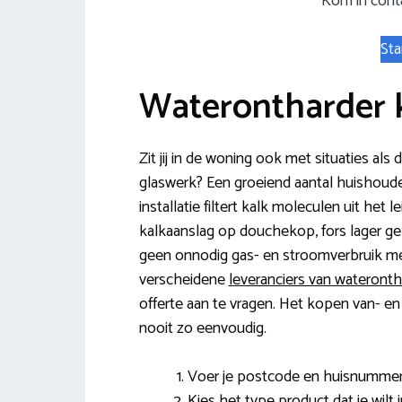
Kom in conta
Sta
Waterontharder 
Zit jij in de woning ook met situaties al
glaswerk? Een groeiend aantal huishoude
installatie filtert kalk moleculen uit het 
kalkaanslag op douchekop, fors lager ge
geen onnodig gas- en stroomverbruik me
verscheidene
leveranciers van wateront
offerte aan te vragen. Het kopen van- en
nooit zo eenvoudig.
Voer je postcode en huisnummer 
Kies het type product dat je wilt i