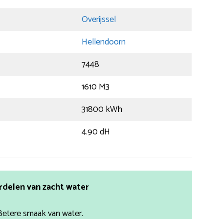
Overijssel
Hellendoorn
7448
1610 M3
31800 kWh
4.90 dH
rdelen van zacht water
Betere smaak van water.