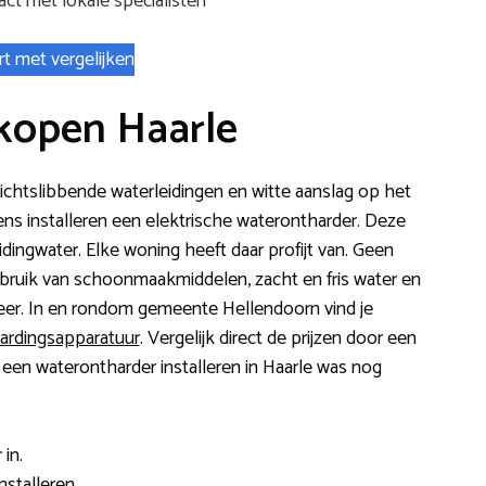
ct met lokale specialisten
rt met vergelijken
kopen Haarle
s dichtslibbende waterleidingen en witte aanslag op het
ns installeren een elektrische waterontharder. Deze
leidingwater. Elke woning heeft daar profijt van. Geen
bruik van schoonmaakmiddelen, zacht en fris water en
er. In en rondom gemeente Hellendoorn vind je
hardingsapparatuur
. Vergelijk direct de prijzen door een
 een waterontharder installeren in Haarle was nog
in.
nstalleren.