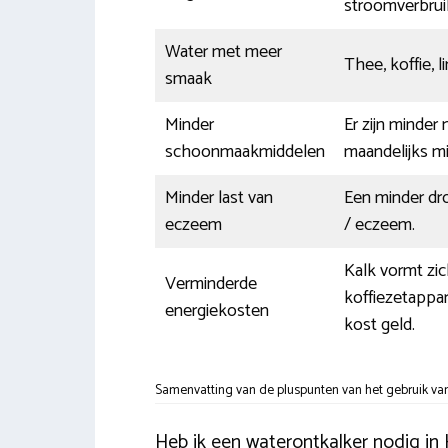
stroomverbrui
Water met meer
Thee, koffie, 
smaak
Minder
Er zijn minder
schoonmaakmiddelen
maandelijks m
Minder last van
Een minder dro
eczeem
/ eczeem.
Kalk vormt zi
Verminderde
koffiezetappar
energiekosten
kost geld.
Samenvatting van de pluspunten van het gebruik van
Heb ik een waterontkalker nodig in 