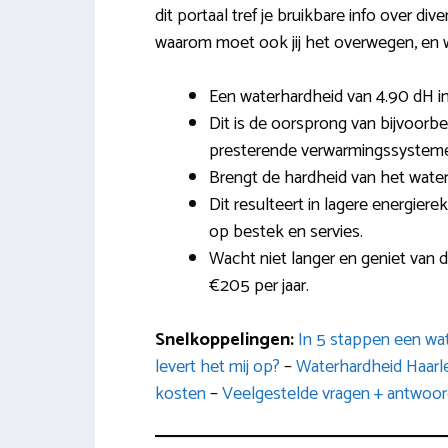
dit portaal tref je bruikbare info over di
waarom moet ook jij het overwegen, en wa
Een waterhardheid van 4.90 dH in
Dit is de oorsprong van bijvoor
presterende verwarmingssystem
Brengt de hardheid van het water
Dit resulteert in lagere energier
op bestek en servies.
Wacht niet langer en geniet van 
€205 per jaar.
Snelkoppelingen:
In 5 stappen een wa
levert het mij op?
–
Waterhardheid Haarl
kosten
–
Veelgestelde vragen + antwoo