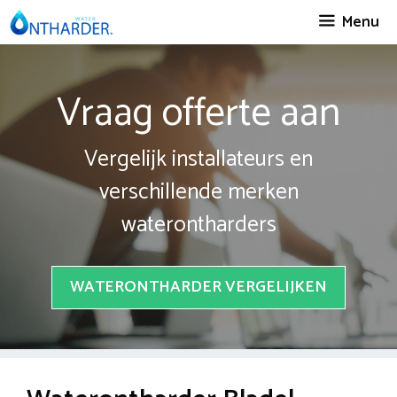
Spring
Menu
naar
inhoud
Vraag offerte aan
Vergelijk installateurs en
verschillende merken
waterontharders
WATERONTHARDER VERGELIJKEN