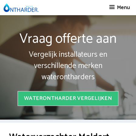
Spring
Menu
naar
inhoud
Vraag offerte aan
Vergelijk installateurs en
verschillende merken
waterontharders
WATERONTHARDER VERGELIJKEN