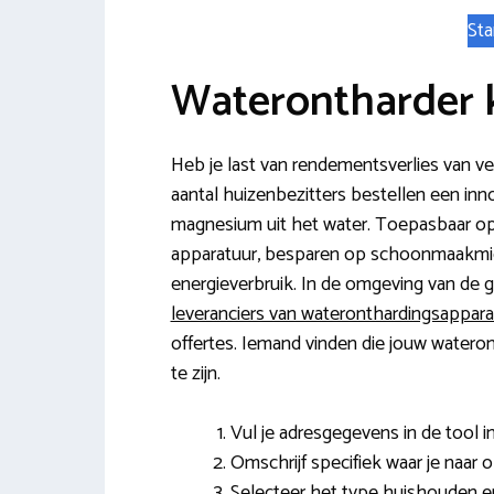
Sta
Waterontharder 
Heb je last van rendementsverlies van 
aantal huizenbezitters bestellen een inn
magnesium uit het water. Toepasbaar op e
apparatuur, besparen op schoonmaakmid
energieverbruik. In de omgeving van de g
leveranciers van wateronthardingsappara
offertes. Iemand vinden die jouw wateront
te zijn.
Vul je adresgegevens in de tool in
Omschrijf specifiek waar je naar 
Selecteer het type huishouden en