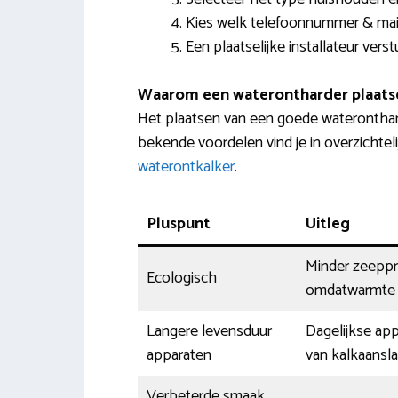
Kies welk telefoonnummer & mail
Een plaatselijke installateur ver
Waarom een waterontharder plaats
Het plaatsen van een goede wateronthar
bekende voordelen vind je in overzichteli
waterontkalker
.
Pluspunt
Uitleg
Minder zeeppro
Ecologisch
omdatwarmte b
Langere levensduur
Dagelijkse ap
apparaten
van kalkaansl
Verbeterde smaak