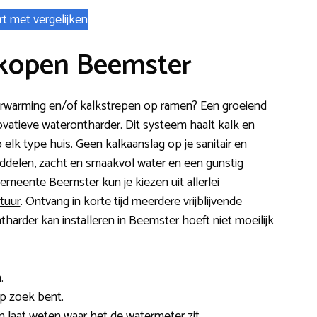
rt met vergelijken
kopen Beemster
verwarming en/of kalkstrepen op ramen? Een groeiend
ovatieve waterontharder. Dit systeem haalt kalk en
lk type huis. Geen kalkaanslag op je sanitair en
delen, zacht en smaakvol water en een gunstig
emeente Beemster kun je kiezen uit allerlei
tuur
. Ontvang in korte tijd meerdere vrijblijvende
harder kan installeren in Beemster hoeft niet moeilijk
.
op zoek bent.
 laat weten waar het de watermeter zit.