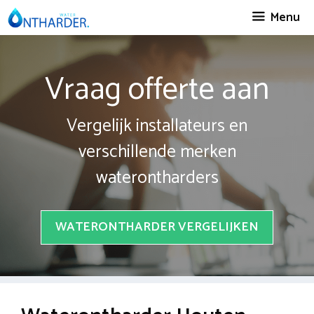
Spring
Menu
naar
inhoud
Vraag offerte aan
Vergelijk installateurs en
verschillende merken
waterontharders
WATERONTHARDER VERGELIJKEN