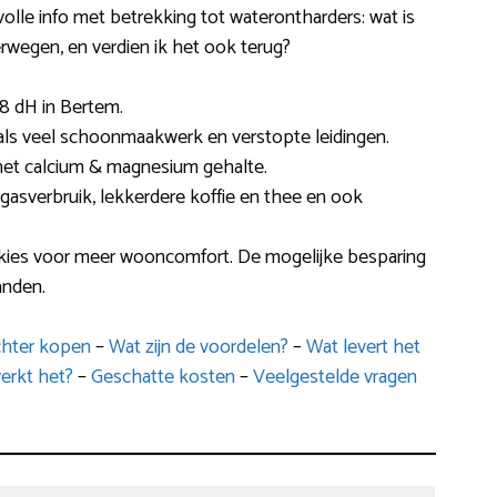
volle info met betrekking tot waterontharders: wat is
rwegen, en verdien ik het ook terug?
8 dH in Bertem.
s als veel schoonmaakwerk en verstopte leidingen.
het calcium & magnesium gehalte.
n gasverbruik, lekkerdere koffie en thee en ook
 kies voor meer wooncomfort. De mogelijke besparing
anden.
chter kopen
–
Wat zijn de voordelen?
–
Wat levert het
erkt het?
–
Geschatte kosten
–
Veelgestelde vragen