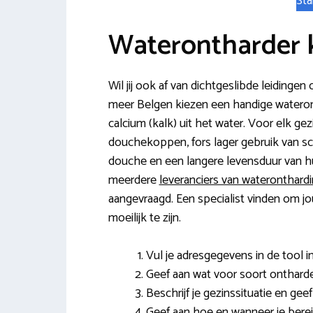
Sta
Waterontharder 
Wil jij ook af van dichtgeslibde leiding
meer Belgen kiezen een handige waterontk
calcium (kalk) uit het water. Voor elk g
douchekoppen, fors lager gebruik van s
douche en een langere levensduur van hu
meerdere
leveranciers van wateronthard
aangevraagd. Een specialist vinden om jo
moeilijk te zijn.
Vul je adresgegevens in de tool in
Geef aan wat voor soort ontharde
Beschrijf je gezinssituatie en gee
Geef aan hoe en wanneer je berei