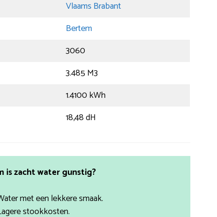
Vlaams Brabant
Bertem
3060
3.485 M3
1.4100 kWh
18,48 dH
is zacht water gunstig?
Water met een lekkere smaak.
Lagere stookkosten.