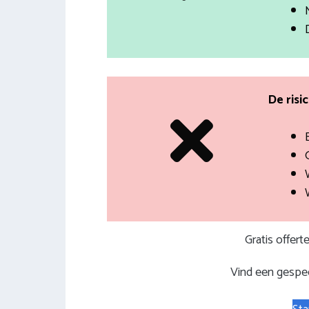
De risi
Gratis offer
Vind een gespec