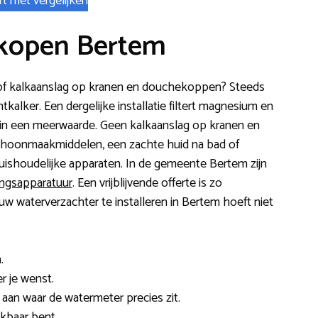
rt met vergelijken
kopen Bertem
en of kalkaanslag op kranen en douchekoppen? Steeds
alker. Een dergelijke installatie filtert magnesium en
ezin een meerwaarde. Geen kalkaanslag op kranen en
choonmaakmiddelen, een zachte huid na bad of
ishoudelijke apparaten. In de gemeente Bertem zijn
ingsapparatuur
. Een vrijblijvende offerte is zo
uw waterverzachter te installeren in Bertem hoeft niet
.
r je wenst.
f aan waar de watermeter precies zit.
kbaar bent.