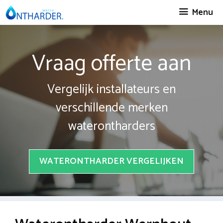
Spring
Menu
naar
inhoud
Vraag offerte aan
Vergelijk installateurs en
verschillende merken
waterontharders
WATERONTHARDER VERGELIJKEN