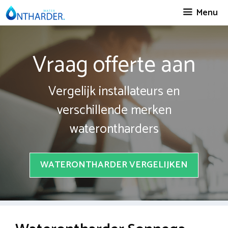
Spring
Menu
naar
inhoud
Vraag offerte aan
Vergelijk installateurs en
verschillende merken
waterontharders
WATERONTHARDER VERGELIJKEN