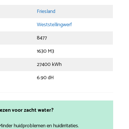
Friesland
Weststellingwerf
8477
1630 M3
27400 kWh
6.90 dH
ezen voor zacht water?
Minder huidproblemen en huidirritaties.