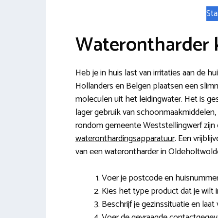
Sta
Waterontharder 
Heb je in huis last van irritaties aan d
Hollanders en Belgen plaatsen een slimme
moleculen uit het leidingwater. Het is g
lager gebruik van schoonmaakmiddelen, z
rondom gemeente Weststellingwerf zijn 
wateronthardingsapparatuur
. Een vrijbli
van een waterontharder in Oldeholtwolde 
Voer je postcode en huisnummer 
Kies het type product dat je wilt i
Beschrijf je gezinssituatie en laa
Voer de gevraagde contactgegeve