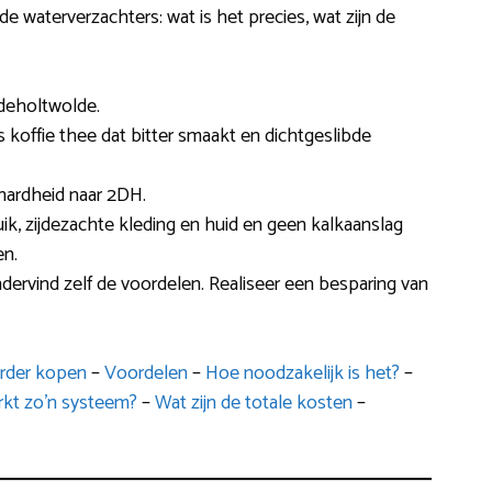
e waterverzachters: wat is het precies, wat zijn de
deholtwolde.
ls koffie thee dat bitter smaakt en dichtgeslibde
hardheid naar 2DH.
ik, zijdezachte kleding en huid en geen kalkaanslag
n.
dervind zelf de voordelen. Realiseer een besparing van
arder kopen
–
Voordelen
–
Hoe noodzakelijk is het?
–
kt zo’n systeem?
–
Wat zijn de totale kosten
–