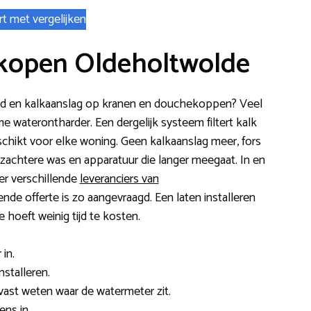
rt met vergelijken
kopen Oldeholtwolde
e huid en kalkaanslag op kranen en douchekoppen? Veel
 waterontharder. Een dergelijk systeem filtert kalk
eschikt voor elke woning. Geen kalkaanslag meer, fors
achtere was en apparatuur die langer meegaat. In en
er verschillende
leveranciers van
jvende offerte is zo aangevraagd. Een laten installeren
hoeft weinig tijd te kosten.
in.
nstalleren.
t vast weten waar de watermeter zit.
ns in.