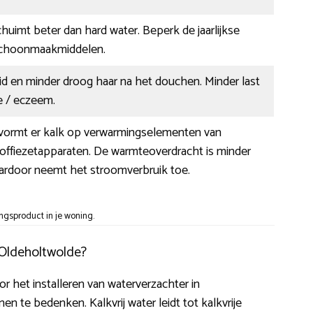
huimt beter dan hard water. Beperk de jaarlijkse
schoonmaakmiddelen.
d en minder droog haar na het douchen. Minder last
ie / eczeem.
r vormt er kalk op verwarmingselementen van
koffiezetapparaten. De warmteoverdracht is minder
aardoor neemt het stroomverbruik toe.
ngsproduct in je woning.
 Oldeholtwolde?
r het installeren van waterverzachter in
n te bedenken. Kalkvrij water leidt tot kalkvrije