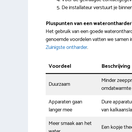
De installateur verstuurt je binn
Pluspunten van een waterontharder
Het gebruik van een goede waterontharde
genoemde voordelen vatten we samen in 
Zuinigste ontharder
.
Voordeel
Beschrijving
Minder zeeppro
Duurzaam
omdatwarmte b
Apparaten gaan
Dure apparatuu
langer mee
van kalkaansl
Meer smaak aan het
Een kopje thee
water