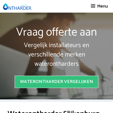
Spring
Menu
naar
inhoud
Vraag offerte aan
Vergelijk installateurs en
verschillende merken
waterontharders
WATERONTHARDER VERGELIJKEN