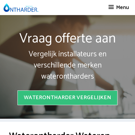
Spring
Menu
naar
inhoud
Vraag offerte aan
Vergelijk installateurs en
verschillende merken
waterontharders
WATERONTHARDER VERGELIJKEN