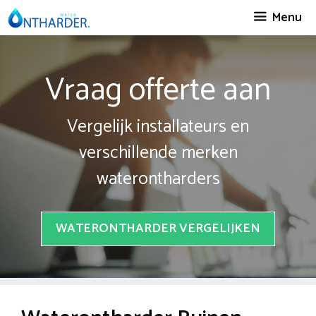
Spring
Menu
naar
inhoud
Vraag offerte aan
Vergelijk installateurs en
verschillende merken
waterontharders
WATERONTHARDER VERGELIJKEN