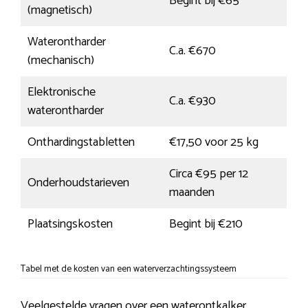
Begint bij €65
(magnetisch)
Waterontharder
C.a. €670
(mechanisch)
Elektronische
C.a. €930
waterontharder
Onthardingstabletten
€17,50 voor 25 kg
Circa €95 per 12
Onderhoudstarieven
maanden
Plaatsingskosten
Begint bij €210
Tabel met de kosten van een waterverzachtingssysteem
Veelgestelde vragen over een waterontkalker