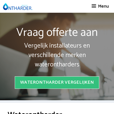
Spring
Menu
naar
inhoud
Vraag offerte aan
Vergelijk installateurs en
verschillende merken
waterontharders
WATERONTHARDER VERGELIJKEN