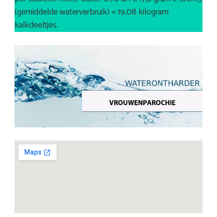
(gemiddelde waterverbruik) = 19,08 kilogram
kalkdeeltjes.