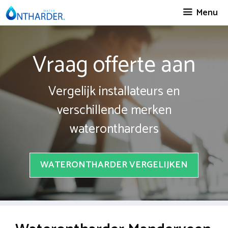
Spring
Menu
naar
inhoud
Vraag offerte aan
Vergelijk installateurs en
verschillende merken
waterontharders
WATERONTHARDER VERGELIJKEN