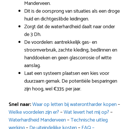
Manderveen.
Dit is de oorsprong van situaties als een droge
huid en dichtgeslibde leidingen.
Zorgt dat de waterhardheid daalt naar onder
de 3 Dh.
De voordelen: aantrekkelijk gas- en
stroomverbruik, zachte kleding, bedlinnen en
handdoeken en geen glascorrosie of witte
aanslag.
Laat een systeem plaatsen een kies voor
duurzaam gemak. De potentiële besparingen
zijn hoog, wel €335 per jaar.
Snel naar:
Waar op letten bij waterontharder kopen
–
Welke voordelen zijn er?
–
Wat levert het mij op?
–
Waterhardheid Manderveen
–
Technische uitleg
werking
–
De uiteindelijke kosten
–
FAQ –