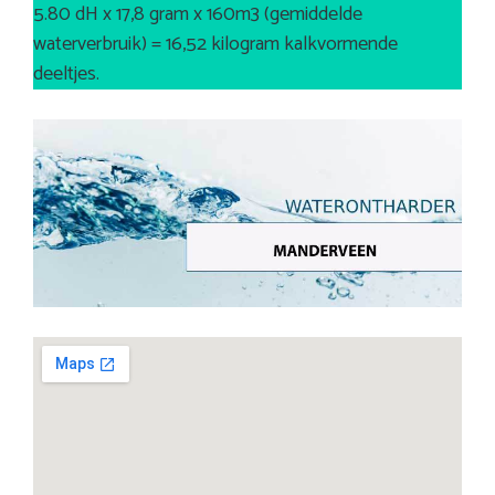
5.80 dH x 17,8 gram x 160m3 (gemiddelde
waterverbruik) = 16,52 kilogram kalkvormende
deeltjes.