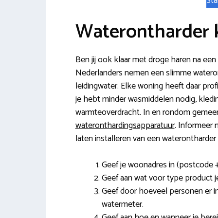
Sta
Waterontharder
Ben jij ook klaar met droge haren na ee
Nederlanders nemen een slimme waterontha
leidingwater. Elke woning heeft daar pro
je hebt minder wasmiddelen nodig, kledin
warmteoverdracht. In en rondom gemeente
wateronthardingsapparatuur
. Informeer n
laten installeren van een waterontharder
Geef je woonadres in (postcode 
Geef aan wat voor type product j
Geef door hoeveel personen er i
watermeter.
Geef aan hoe en wanneer je berei