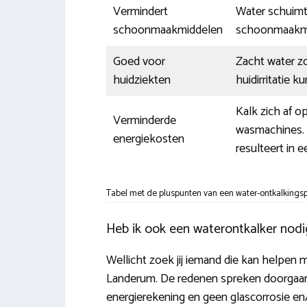
Vermindert
Water schuimt
schoonmaakmiddelen
schoonmaakmi
Goed voor
Zacht water z
huidziekten
huidirritatie 
Kalk zich af 
Verminderde
wasmachines. D
energiekosten
resulteert in 
Tabel met de pluspunten van een water-ontkalkingsp
Heb ik ook een waterontkalker nod
Wellicht zoek jij iemand die kan helpen m
Landerum. De redenen spreken doorgaans v
energierekening en geen glascorrosie en