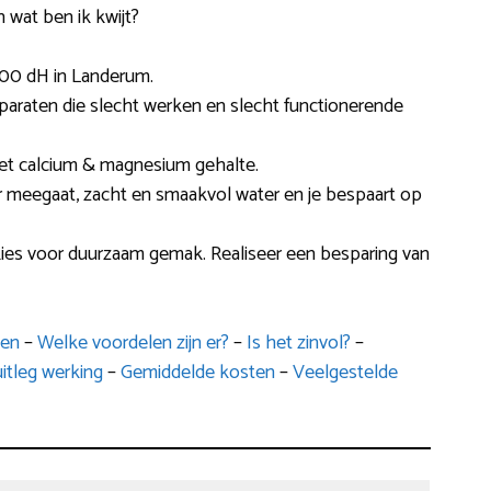
 wat ben ik kwijt?
.00 dH in Landerum.
pparaten die slecht werken en slecht functionerende
et calcium & magnesium gehalte.
r meegaat, zacht en smaakvol water en je bespaart op
kies voor duurzaam gemak. Realiseer een besparing van
pen
–
Welke voordelen zijn er?
–
Is het zinvol?
–
itleg werking
–
Gemiddelde kosten
–
Veelgestelde