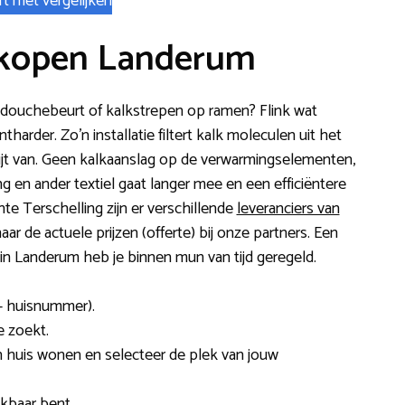
rt met vergelijken
 kopen Landerum
n douchebeurt of kalkstrepen op ramen? Flink wat
rder. Zo’n installatie filtert kalk moleculen uit het
fijt van. Geen kalkaanslag op de verwarmingselementen,
g en ander textiel gaat langer mee en een efficiëntere
 Terschelling zijn er verschillende
leveranciers van
aar de actuele prijzen (offerte) bij onze partners. Een
 in Landerum heb je binnen mun van tijd geregeld.
+ huisnummer).
e zoekt.
n huis wonen en selecteer de plek van jouw
kbaar bent.