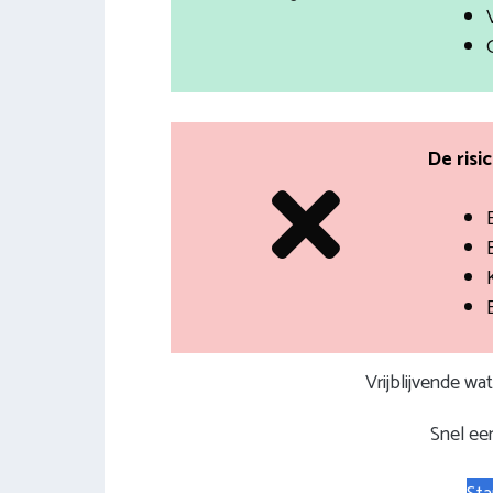
De risi
Vrijblijvende wa
Snel een