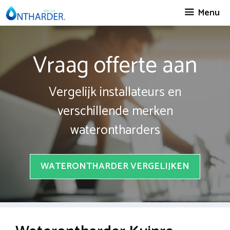
Spring
Menu
naar
inhoud
Vraag offerte aan
Vergelijk installateurs en
verschillende merken
waterontharders
WATERONTHARDER VERGELIJKEN