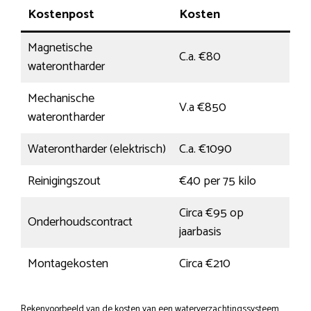
Kostenpost
Kosten
Magnetische
C.a. €80
waterontharder
Mechanische
V.a €850
waterontharder
Waterontharder (elektrisch)
C.a. €1090
Reinigingszout
€40 per 75 kilo
Circa €95 op
Onderhoudscontract
jaarbasis
Montagekosten
Circa €210
Rekenvoorbeeld van de kosten van een waterverzachtingssysteem