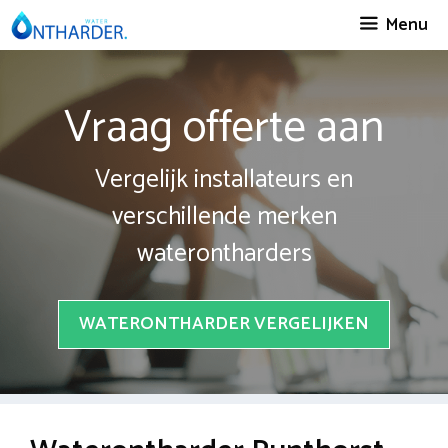
Spring
Menu
naar
inhoud
Vraag offerte aan
Vergelijk installateurs en
verschillende merken
waterontharders
WATERONTHARDER VERGELIJKEN