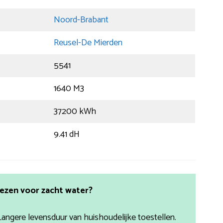
Noord-Brabant
Reusel-De Mierden
5541
1640 M3
37200 kWh
9.41 dH
ezen voor zacht water?
Langere levensduur van huishoudelijke toestellen.