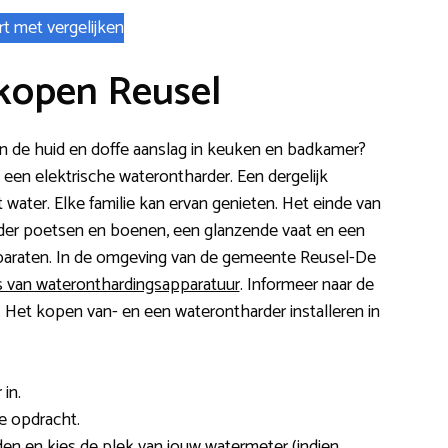
rt met vergelijken
kopen Reusel
s aan de huid en doffe aanslag in keuken en badkamer?
een elektrische waterontharder. Een dergelijk
water. Elke familie kan ervan genieten. Het einde van
der poetsen en boenen, een glanzende vaat en een
pparaten. In de omgeving van de gemeente Reusel-De
s van wateronthardingsapparatuur
. Informeer naar de
rs. Het kopen van- en een waterontharder installeren in
in.
e opdracht.
en en kies de plek van jouw watermeter (indien