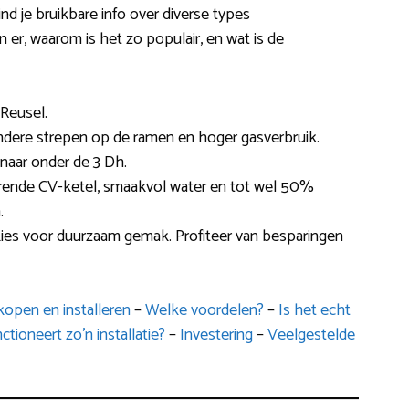
nd je bruikbare info over diverse types
jn er, waarom is het zo populair, en wat is de
 Reusel.
 andere strepen op de ramen en hoger gasverbruik.
 naar onder de 3 Dh.
terende CV-ketel, smaakvol water en tot wel 50%
.
kies voor duurzaam gemak. Profiteer van besparingen
open en installeren
–
Welke voordelen?
–
Is het echt
ctioneert zo’n installatie?
–
Investering
–
Veelgestelde