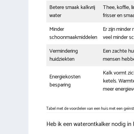
Betere smaak kalkvrij
Thee, koffie, l
water
frisser en smaa
Minder
Er zijn minder
schoonmaakmiddelen
veel minder s
Vermindering
Een zachte hu
huidziekten
mensen hebben
Kalk vormt zi
Energiekosten
ketels. Warmte
besparing
meer energieve
Tabel met de voordelen van een huis met een geïnst
Heb ik een waterontkalker nodig in 