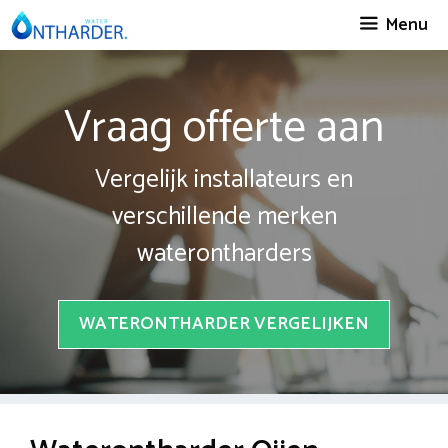
Spring
Menu
naar
inhoud
Vraag offerte aan
Vergelijk installateurs en
verschillende merken
waterontharders
WATERONTHARDER VERGELIJKEN