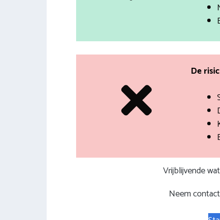
De risi
Vrijblijvende wa
Neem contact 