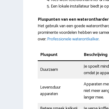
Een lokale installateur biedt je o
Pluspunten van een waterontharder
Het gebruik van een goede wateronthard
prominente voordelen hebben we sameng
over:
Professionele waterontkalker
.
Pluspunt
Beschrijving
Je spoelt min
Duurzaam
omdat je appa
Apparaten met
Levensduur
niet meer aan
apparaten
langer mee.
Betere smaak kalkvrij
Je verse koffie