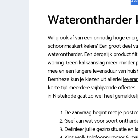
Sta
Waterontharder 
Wil jij ook af van een onnodig hoge ene
schoonmaakartikelen? Een groot deel va
waterontharder. Een dergelijk product fil
woning. Geen kalkaanslag meer, minder p
mee en een langere levensduur van huis
Bernheze kun je kiezen uit allerlei
levera
korte tijd meerdere vrijblijvende offerte
in Nistelrode gaat zo wel heel gemakkelij
De aanvraag begint met je post
Geef aan wat voor soort ontharde
Definieer jullie gezinssituatie en
Kies welk telefoonnummer & mail