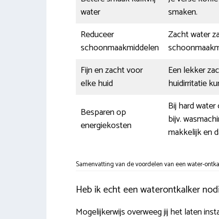
water
smaken.
Reduceer
Zacht water za
schoonmaakmiddelen
schoonmaakmi
Fijn en zacht voor
Een lekker za
elke huid
huidirritatie 
Bij hard water
Besparen op
bijv. wasmach
energiekosten
makkelijk en d
Samenvatting van de voordelen van een water-ontkal
Heb ik echt een waterontkalker nodi
Mogelijkerwijs overweeg jij het laten ins