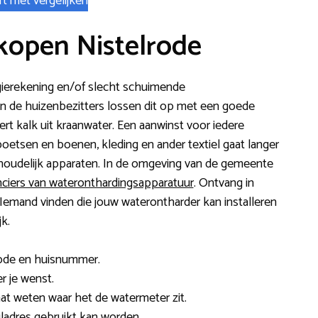
rt met vergelijken
kopen Nistelrode
rgierekening en/of slecht schuimende
n de huizenbezitters lossen dit op met een goede
tert kalk uit kraanwater. Een aanwinst voor iedere
oetsen en boenen, kleding en ander textiel gaat langer
houdelijk apparaten. In de omgeving van de gemeente
nciers van wateronthardingsapparatuur
. Ontvang in
s. Iemand vinden die jouw waterontharder kan installeren
k.
code en huisnummer.
r je wenst.
 laat weten waar het de watermeter zit.
adres gebruikt kan worden.