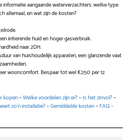
ke informatie aangaande waterverzachters: welke type
ch allemaal, en wat zijn de kosten?
telrode.
en irriterende huid en hoger gasverbruik.
hardheid naar 2DH.
sduur van huishoudelijk apparaten, een glanzende vaat
kzaamheden.
meer wooncomfort. Bespaar tot wel €250 per 12
er kopen
–
Welke voordelen zijn er?
–
Is het zinvol?
–
ert zo’n installatie?
–
Gemiddelde kosten
–
FAQ –