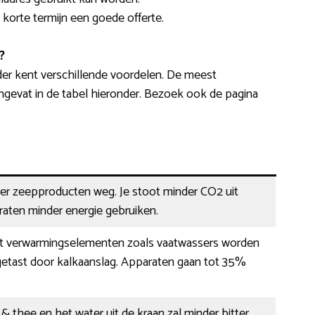
p korte termijn een goede offerte.
?
er kent verschillende voordelen. De meest
evat in de tabel hieronder. Bezoek ook de pagina
der zeepproducten weg. Je stoot minder CO2 uit
raten minder energie gebruiken.
 verwarmingselementen zoals vaatwassers worden
getast door kalkaanslag. Apparaten gaan tot 35%
 & thee en het water uit de kraan zal minder bitter