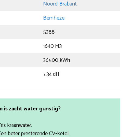
Noord-Brabant
Bernheze
5388
1640 M3
36500 kWh
7.34 dH
is zacht water gunstig?
Fris kraanwater.
Een beter presterende CV-ketel.