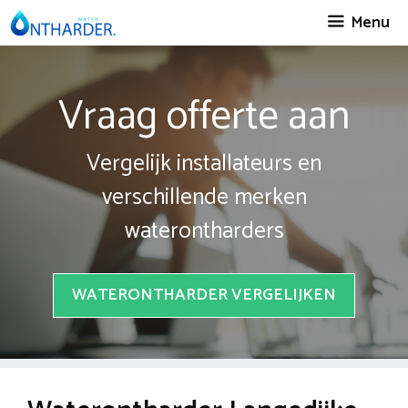
Spring
Menu
naar
inhoud
Vraag offerte aan
Vergelijk installateurs en
verschillende merken
waterontharders
WATERONTHARDER VERGELIJKEN