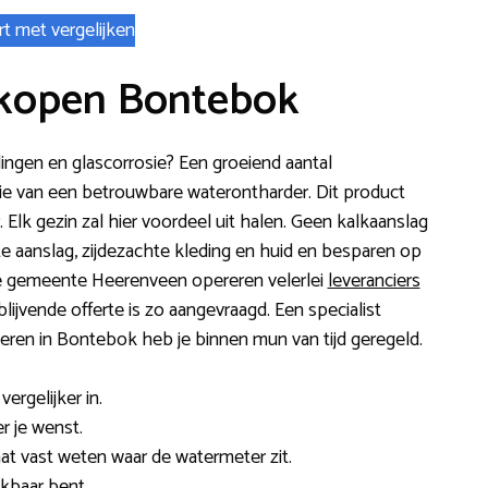
rt met vergelijken
 kopen Bontebok
idingen en glascorrosie? Een groeiend aantal
tie van een betrouwbare waterontharder. Dit product
r. Elk gezin zal hier voordeel uit halen. Geen kalkaanslag
e aanslag, zijdezachte kleding en huid en besparen op
e gemeente Heerenveen opereren velerlei
leveranciers
jblijvende offerte is zo aangevraagd. Een specialist
eren in Bontebok heb je binnen mun van tijd geregeld.
ergelijker in.
r je wenst.
 laat vast weten waar de watermeter zit.
kbaar bent.