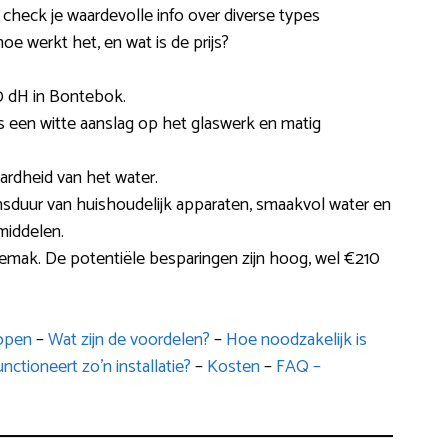
check je waardevolle info over diverse types
oe werkt het, en wat is de prijs?
0 dH in Bontebok.
als een witte aanslag op het glaswerk en matig
ardheid van het water.
ensduur van huishoudelijk apparaten, smaakvol water en
iddelen.
gemak. De potentiële besparingen zijn hoog, wel €210
kopen
–
Wat zijn de voordelen?
–
Hoe noodzakelijk is
nctioneert zo’n installatie?
–
Kosten
–
FAQ –