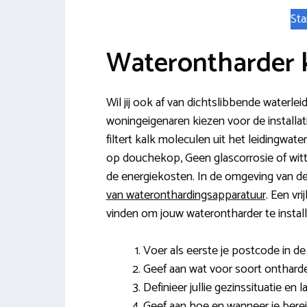
Sta
Waterontharder
Wil jij ook af van dichtslibbende waterle
woningeigenaren kiezen voor de installa
filtert kalk moleculen uit het leidingwate
op douchekop, Geen glascorrosie of witt
de energiekosten. In de omgeving van d
van wateronthardingsapparatuur
. Een vri
vinden om jouw waterontharder te install
Voer als eerste je postcode in de v
Geef aan wat voor soort ontharde
Definieer jullie gezinssituatie en
Geef aan hoe en wanneer je berei