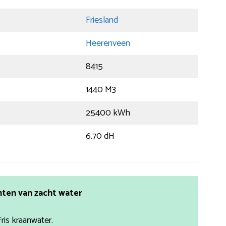
Friesland
Heerenveen
8415
1440 M3
25400 kWh
6.70 dH
ten van zacht water
Fris kraanwater.