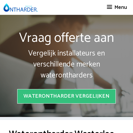
Spring
Menu
naar
inhoud
Vraag offerte aan
Vergelijk installateurs en
verschillende merken
waterontharders
WATERONTHARDER VERGELIJKEN