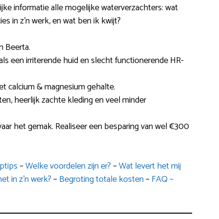
ijke informatie alle mogelijke waterverzachters: wat
ies in z’n werk, en wat ben ik kwijt?
n Beerta.
oals een irriterende huid en slecht functionerende HR-
et calcium & magnesium gehalte.
en, heerlijk zachte kleding en veel minder
vaar het gemak. Realiseer een besparing van wel €300
ptips
–
Welke voordelen zijn er?
–
Wat levert het mij
et in z’n werk?
–
Begroting totale kosten
–
FAQ –