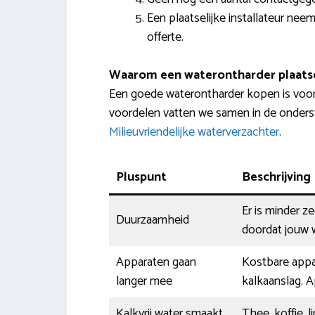
Een plaatselijke installateur nee
offerte.
Waarom een waterontharder plaats
Een goede waterontharder kopen is voor
voordelen vatten we samen in de onderst
Milieuvriendelijke waterverzachter
.
Pluspunt
Beschrijving
Er is minder z
Duurzaamheid
doordat jouw w
Apparaten gaan
Kostbare appa
langer mee
kalkaanslag. A
Kalkvrij water smaakt
Thee, koffie, 