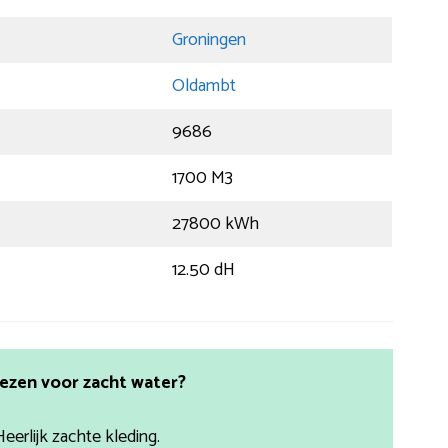
Groningen
Oldambt
9686
1700 M3
27800 kWh
12.50 dH
ezen voor zacht water?
Heerlijk zachte kleding.