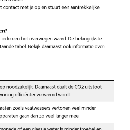
mt contact met je op en stuurt een aantrekkelijke
en?
 iedereen het overwegen waard. De belangrijkste
aande tabel. Bekijk daarnaast ook informatie over:
eep noodzakelijk. Daarnaast daalt de CO2 uitstoot
oning efficiënter verwarmd wordt.
raten zoals vaatwassers vertonen veel minder
pparaten gaan dan zo veel langer mee.
limonade of een glaasje water is minder troebel en