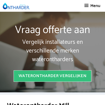
Spring
Menu
naar
inhoud
Vraag offerte aan
Vergelijk installateurs en
verschillende merken
waterontharders
WATERONTHARDER VERGELIJKEN