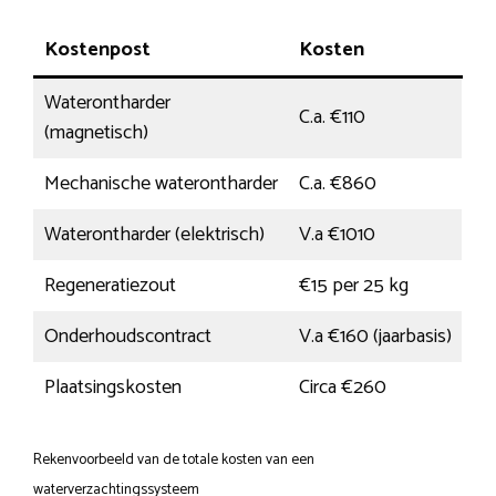
Kostenpost
Kosten
Waterontharder
C.a. €110
(magnetisch)
Mechanische waterontharder
C.a. €860
Waterontharder (elektrisch)
V.a €1010
Regeneratiezout
€15 per 25 kg
Onderhoudscontract
V.a €160 (jaarbasis)
Plaatsingskosten
Circa €260
Rekenvoorbeeld van de totale kosten van een
waterverzachtingssysteem