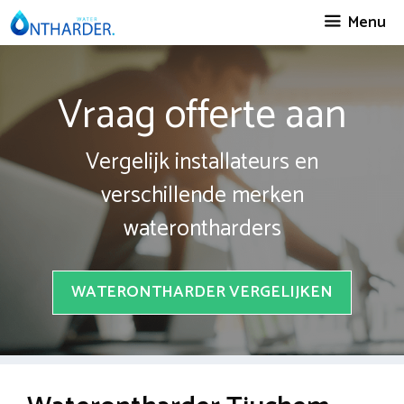
Spring
Menu
naar
inhoud
Vraag offerte aan
Vergelijk installateurs en
verschillende merken
waterontharders
WATERONTHARDER VERGELIJKEN