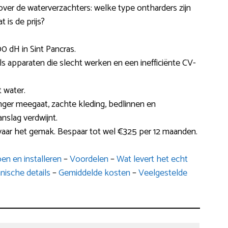
 over de waterverzachters: welke type ontharders zijn
t is de prijs?
 dH in Sint Pancras.
s apparaten die slecht werken en een inefficiënte CV-
 water.
langer meegaat, zachte kleding, bedlinnen en
slag verdwijnt.
vaar het gemak. Bespaar tot wel €325 per 12 maanden.
en en installeren
–
Voordelen
–
Wat levert het echt
nische details
–
Gemiddelde kosten
–
Veelgestelde