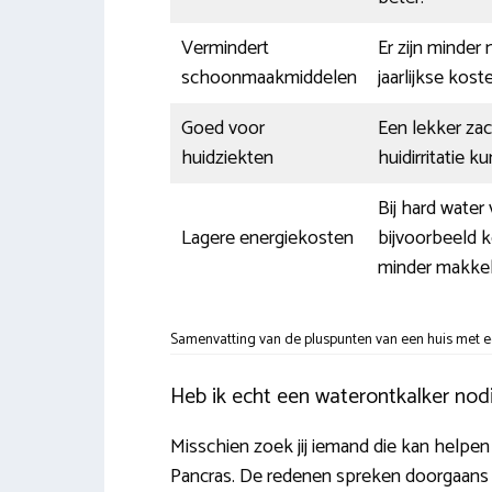
Vermindert
Er zijn minder
schoonmaakmiddelen
jaarlijkse ko
Goed voor
Een lekker za
huidziekten
huidirritatie 
Bij hard wate
Lagere energiekosten
bijvoorbeeld k
minder makkel
Samenvatting van de pluspunten van een huis met e
Heb ik echt een waterontkalker nodi
Misschien zoek jij iemand die kan helpen 
Pancras. De redenen spreken doorgaans vo