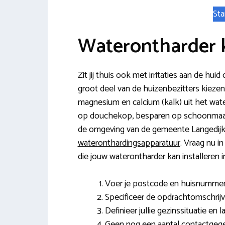
Sta
Waterontharder 
Zit jij thuis ook met irritaties aan de h
groot deel van de huizenbezitters kiezen 
magnesium en calcium (kalk) uit het wate
op douchekop, besparen op schoonmaakm
de omgeving van de gemeente Langedijk
wateronthardingsapparatuur
. Vraag nu i
die jouw waterontharder kan installeren i
Voer je postcode en huisnummer 
Specificeer de opdrachtomschrijv
Definieer jullie gezinssituatie en
Geen nog een aantal contactgeg