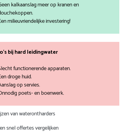
Geen kalkaanslag meer op kranen en
douchekoppen.
Een milieuvriendelijke investering!
co’s bij hard leidingwater
Slecht functionerende apparaten.
Een droge huid.
Aanslag op servies.
Onnodig poets- en boenwerk.
rijzen van waterontharders
n snel offertes vergelijken