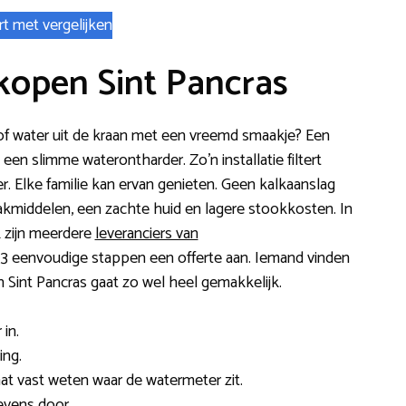
rt met vergelijken
kopen Sint Pancras
uid of water uit de kraan met een vreemd smaakje? Een
een slimme waterontharder. Zo’n installatie filtert
r. Elke familie kan ervan genieten. Geen kalkaanslag
iddelen, een zachte huid en lagere stookkosten. In
 zijn meerdere
leveranciers van
n 3 eenvoudige stappen een offerte aan. Iemand vinden
n Sint Pancras gaat zo wel heel gemakkelijk.
in.
ing.
 laat vast weten waar de watermeter zit.
evens door.