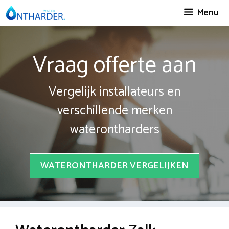
Spring
Menu
naar
inhoud
Vraag offerte aan
Vergelijk installateurs en
verschillende merken
waterontharders
WATERONTHARDER VERGELIJKEN